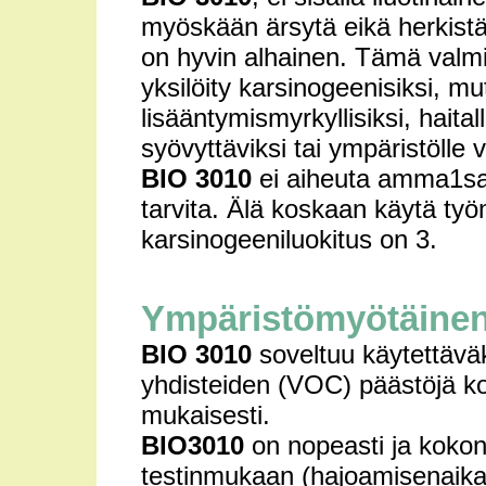
myöskään ärsytä eikä herkistä
on hyvin alhainen. Tämä valmis
yksilöity karsinogeenisiksi, mut
lisääntymismyrkyllisiksi, haitall
syövyttäviksi tai ympäristölle 
BIO 3010
ei aiheuta amma1sair
tarvita. Älä koskaan käytä työ
karsinogeeniluokitus on 3.
Ympäristömyötäine
BIO 3010
soveltuu käytettäväk
yhdisteiden (VOC) päästöjä k
mukaisesti.
BIO3010
on nopeasti ja koko
testinmukaan (hajoamisenaika