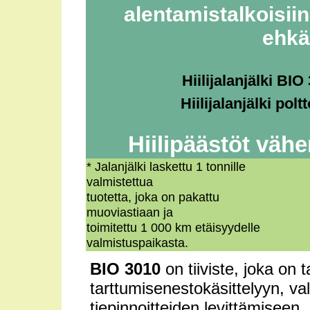
alentamistalkoisii
ehkä
Hiilijalanjälki BI
Hiilijalanjälki pol
Hiilipäästöt vähe
* Jalanjälki laskettu 1 tonnille
valmistettua
tuotetta, joka on pakattu
muoviastiaan ja
toimitettu 1 000 km etäisyydelle
valmistuspaikasta.
BIO 3010
on tiiviste, joka on 
tarttumisenestokäsittelyyn, va
tiepinnoitteiden levittämiseen.