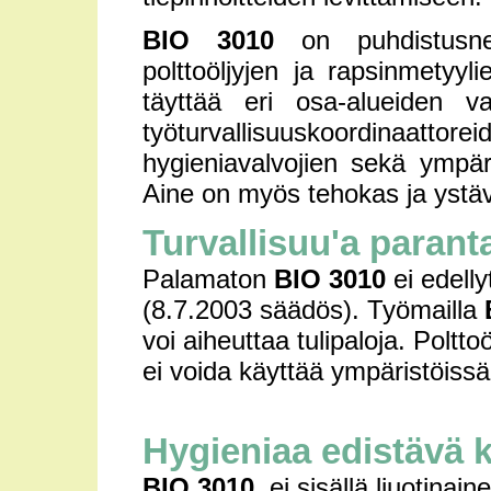
BIO 3010
on puhdistusnes
polttoöljyjen ja rapsinmetyy
täyttää eri osa-alueiden va
työturvallisuuskoordinaat
hygieniavalvojien sekä ympäri
Aine on myös tehokas ja ystäväl
Turvallisuu'a paran
Palamaton
BIO 3010
ei edelly
(8.7.2003 säädös). Työmailla
voi aiheuttaa tulipaloja. Poltto
ei voida käyttää ympäristöissä
Hygieniaa edistävä
BIO 3010
, ei sisällä liuotina