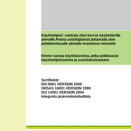
Käyttöohjeet: ruiskuta ohut kerros käsiteltäville
pinnoille.Poista asfalttijäämät jättämällä aine
puhdistettavalle pinnalle muutaman minuutin
Emme vastaa käyttötavoista, jotka poikkeavat
käyttöohjeistamme ja suosituksistamme
Sertifiointi:
ISO 9001 VERSION 2000
OHSAS 18001 VERSION 1999
ISO 14001 VERSION 2004
Integroitu järjestelmänhallinta