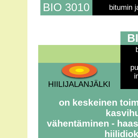
BIO 3010
bitumin j
B
pu
i
HIILIJALANJÄLKI
on keskeinen toimi
kasvih
vähentäminen - ha
hiilidi