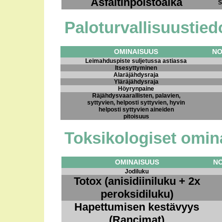
Asfaltinpoistoaika
S
Paloturvallisuustied
OMINAISUUS
NO
Leimahduspiste suljetussa astiassa
Itsesyttyminen
Alaräjähdysraja
Yläräjähdysraja
Höyrynpaine
Räjähdysvaarallisten, palavien,
syttyvien, helposti syttyvien, hyvin
helposti syttyvien aineiden
pitoisuus
Toksikologiset omin
OMINAISUUS
N
Jodiluku
Totox (anisidiiniluku + 2x
peroksidiluku)
Hapettumisen kestävyys
(Rancimat)