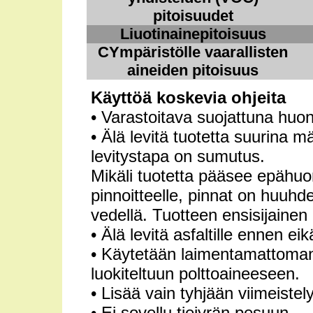
pitoisuudet
Liuotinainepitoisuus
CYmpäristölle vaarallisten
aineiden pitoisuus
Käyttöä koskevia ohjeita
• Varastoitava suojattuna hu
• Älä levitä tuotetta suurina 
levitystapa on sumutus.
Mikäli tuotetta pääsee epähuo
pinnoitteelle, pinnat on huuhde
vedellä. Tuotteen ensisijainen 
• Älä levitä asfaltille ennen eik
• Käytetään laimentamattomana
luokiteltuun polttoaineeseen.
• Lisää vain tyhjään viimeiste
• Ei sovellu tiejyrän pesuun.