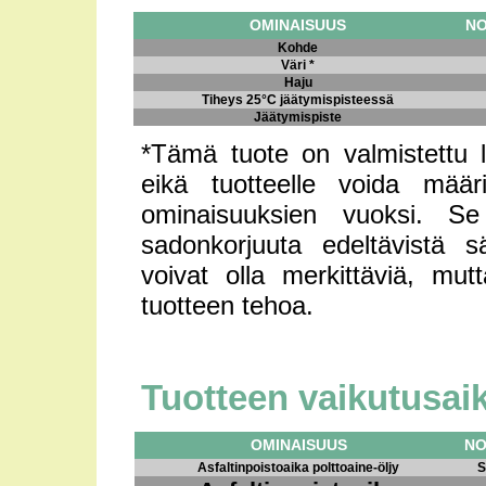
OMINAISUUS
NO
Kohde
Väri *
Haju
Tiheys 25°C jäätymispisteessä
Jäätymispiste
*Tämä tuote on valmistettu l
eikä tuotteelle voida määr
ominaisuuksien vuoksi. Se 
sadonkorjuuta edeltävistä sä
voivat olla merkittäviä, mut
tuotteen tehoa.
Tuotteen vaikutusai
OMINAISUUS
NO
Asfaltinpoistoaika polttoaine-öljy
S