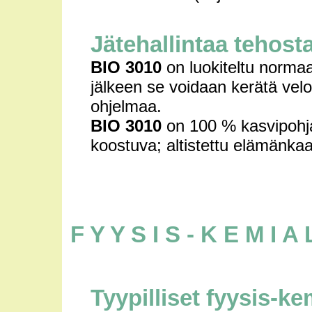
Jätehallintaa tehos
BIO 3010
on luokiteltu normaal
jälkeen se voidaan kerätä velo
ohjelmaa.
BIO 3010
on 100 % kasvipohja
koostuva; altistettu elämänkaa
F Y Y S I S - K E M I A
Tyypilliset fyysis-k