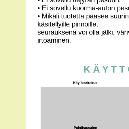
• Ei sovellu kuorma-auton pes
• Mikäli tuotetta pääsee suuri
käsitellyille pinnoille,
seurauksena voi olla jälki, väri
irtoaminen.
K Ä Y T T
Käy'ötarkoitus
Puhdistusaine