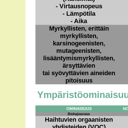
- Virtausnopeus
- Lämpötila
- Aika
Myrkyllisten, erittäin
myrkyllisten,
karsinogeenisten,
mutageenisten,
lisääntymismyrkyllisten,
ärsyttävien
tai syövyttävien aineiden
pitoisuus
Ympäristöominaisu
OMINAISUUS
N
Biohajoavuus
Haihtuvien orgaanisten
yhdisteiden (VOC)