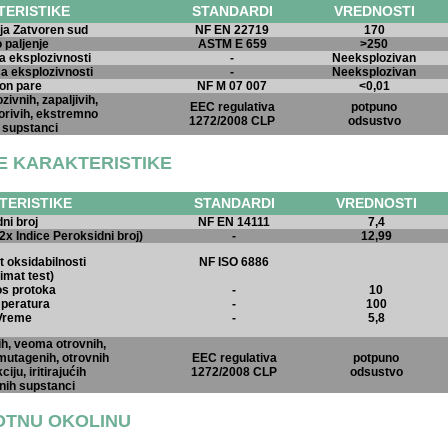
ERISTIKE
STANDARDI
VREDNOSTI
ja Zatvoren sud
NF EN 22719
170
paljenje
ASTM E 659
>250
a eksplozivnosti
-
Neeksplozivan
a eksplozivnosti
-
Neeksplozivan
on pare
NF M 07 007
<0,01
zivnih, zapaljivih,
EEC regulativa
potpuno
gorivih, ekstremno
1272/2008 CLP
odsustvo
 supstanci
E KARAKTERISTIKE
TERISTIKE
STANDARDI
VREDNOSTI
ni broj
NF EN 14111
7,4
 2x Indice Peroksidni broj)
-
12,99
t oksidabilnosti
NF ISO 6886
imat test)
os protoka
-
10
mperatura
-
100
 Vreme
-
5,8
ih, veoma otrovnih,
mutagenih, otrovnih
EEC regulativa
potpuno
iju, iritirajućih
1272/2008 CLP
odsustvo
vnih supstanci
VOTNU OKOLINU