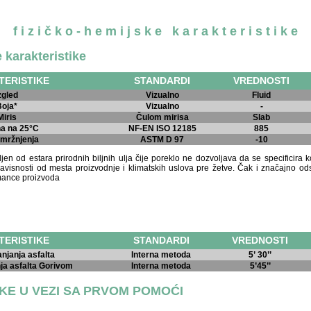
f i z i č k o - h e m i j s k e k a r a k t e r i s t i k e
 karakteristike
TERISTIKE
STANDARDI
VREDNOSTI
zgled
Vizualno
Fluid
Boja*
Vizualno
-
Miris
Čulom mirisa
Slab
na na 25°C
NF-EN ISO 12185
885
 mržnjenja
ASTM D 97
-10
jen od estara prirodnih biljnih ulja čije poreklo ne dozvoljava da se specificira
u zavisnosti od mesta proizvodnje i klimatskih uslova pre žetve. Čak i značajno od
rmance proizvoda
TERISTIKE
STANDARDI
VREDNOSTI
njanja asfalta
Interna metoda
5’ 30’’
ja asfalta Gorivom
Interna metoda
5’45’’
KE U VEZI SA PRVOM POMOĆI