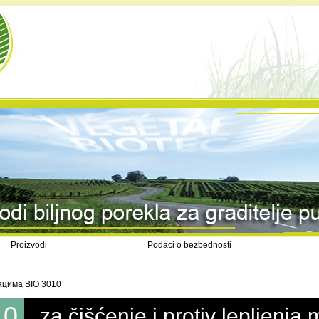
Proizvodi
Podaci o bezbednosti
ацима BIO 3010
10
za čišćenje i protiv lepljenja