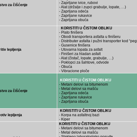
- Zaprljane ivice, rubovi
stvo za čišćenje
- Alat (držalje i zupci grabulje, lopate, …)
- Zaprljana odeća
- Zaprljane rukavice
- Zaprljana obuća
KORISTITI U ČISTOM OBLIKU
- Plato finišera
- Obodi transportera asfalta u finišeru
- Distributer asfalta i pužni transporter kod “pegl
- Gusenice finišera
itiv lepljenja
- Utovarna lopata za asfalt
- Finišeri za hladan asfalt
- Alat (čistač, lopate, grabulje, …)
- Poklopci za šahtove, odvode
- Obuća
- Vibracione ploče
KORISTITI U ČISTOM OBLIKU
- Metani delovi sa bitumenom
- Metal delovi sa mašću
stvo za čišćenje
- Zaprljana odeća
- Zaprljane rukavice
- Zaprljana obuća
KORISTITI U ČISTOM OBLIKU
otiv lepljenja
- Korpa na asfaltnoj bazi
- Kiper
KORISTITI U ČISTOM OBLIKU
- Metani delovi sa bitumenom
- Metal delovi sa mašću
- Stakleno laboratorijsko posuđe