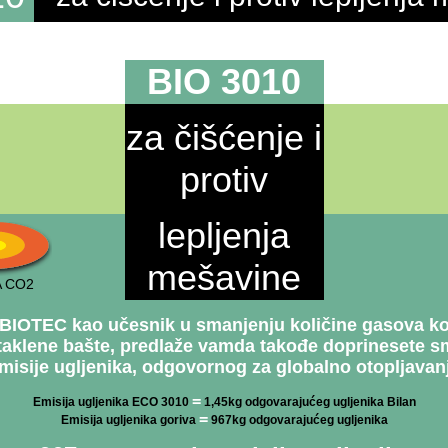
BIO 3010
za čišćenje i
protiv
lepljenja
mešavine
A CO2
IOTEC kao učesnik u smanjenju količine gasova koji
staklene bašte, predlaže vamda takođe doprinesete s
misije ugljenika, odgovornog za globalno otopljavan
=
Emisija ugljenika ECO 3010
1,45kg odgovarajućeg ugljenika Bilan
=
Emisija ugljenika goriva
967kg odgovarajućeg ugljenika