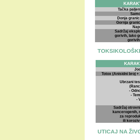
KARAKT
Tačka paljen
Samo 
Donja granic
Gornja granic
Nap
Sadržaj eksplo
gorivih, lako 
gorivih
TOKSIKOLOŠK
KARAK
Jod
Totox (Anisidni broj +
Ubrzani tes
(Ranc
- Odn
- Te
-
Sadržaj otrovn
kancerogenih, 
za reprodukc
ili korozi
UTICAJ NA ŽI