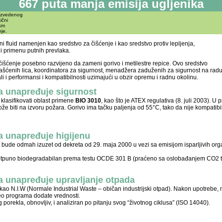
667 puta manja emisija ugljenika
oizvedenog
ični
km
je.
i fluid namenjen kao sredstvo za čišćenje i kao sredstvo protiv lepljenja,
 i primenu putnih prevlaka.
čišćenje posebno razvijeno da zameni gorivo i metilestre repice. Ovo sredstvo
ašćenih lica, koordinatora za sigurnost, menadžera zaduženih za sigurnost na radu
ali i performansi i kompatibilnosti uzimajući u obzir opremu i radnu okolinu.
a unapređuje sigurnost
 klasifikovati oblast primene
BIO 3010
, kao što je ATEX regulativa (8. juli 2003). U 
že biti na izvoru požara. Gorivo ima tačku paljenja od 55°C, tako da nije kompatibi
a unapređuje higijenu
ude odmah izuzet od dekreta od 29. maja 2000 u vezi sa emisijom isparljivih org
potpuno biodegradabilan prema testu OCDE 301 B (praćeno sa oslobađanjem CO2 
a unapređuje upravljanje otpada
 kao N.I.W (Normale Industrial Waste – običan industrijski otpad). Nakon upotrebe, 
eo programa dodate vrednosti.
 porekla, obnovljiv, i analiziran po pitanju svog “životnog ciklusa” (ISO 14040).