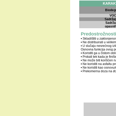
KARAK
Biodeg
VOC
Sadržaj
Sadrža
opasnih
Predostrožnosti
• Skladištiti u zaklonje
• Ne distribuirati u veliki
• U slučaju nesrećnog izl
Osnovna funkcija ovog pr
• Koristiti ga u čistom o
• Prskati tek kada je finiš
• Ne može biti korišćen n
• Ne koristiti na asfaltu 
• Ne koristiti kao osnovu
• Prekomerna doza na đon