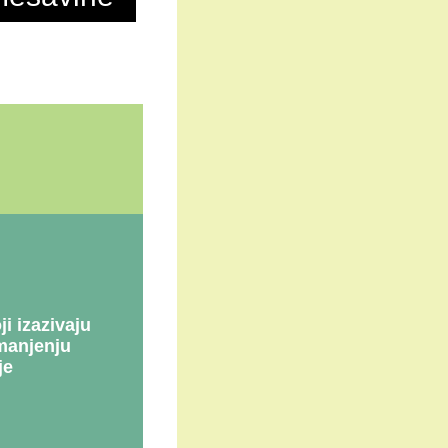
 izazivaju
manjenju
je