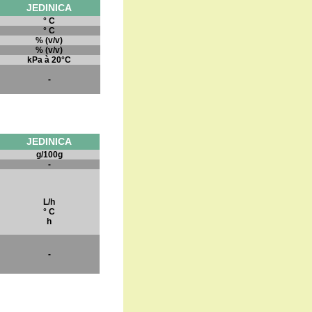
JEDINICA
° C
° C
% (v/v)
% (v/v)
kPa à 20°C
-
JEDINICA
g/100g
-
L/h
° C
h
-