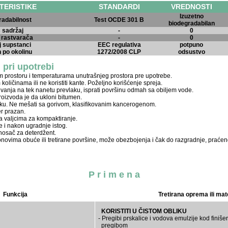
TERISTIKE
STANDARDI
VREDNOSTI
Izuzetno
radabilnost
Test OCDE 301 B
biodegradabilan
 sadržaj
-
0
 rastvarača
-
0
j supstanci
EEC regulativa
potpuno
 po okolinu
1272/2008 CLP
odsustvo
 pri upotrebi
nom prostoru i temperaturama unutrašnjeg prostora pre upotrebe.
m količinama ili ne koristiti kante. Poželjno korišćenje spreja.
ivanja na tek nanetu prevlaku, isprati površinu odmah sa obiljem vode.
oizvoda je da ukloni bitumen.
bliku. Ne mešati sa gorivom, klasifikovanim kancerogenom.
er prazan.
a valjcima za kompaktiranje.
pre i nakon ugradnje istog.
/nosač za deterdžent.
ovima obuće ili tretirane površine, može obezbojenja i čak do razgradnje, praćen
P r i m e n a
Funkcija
Tretirana oprema ili mate
KORISTITI U ČISTOM OBLIKU
- Pregibi prskalice i vodova emulzije kod finiše
pregibom