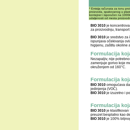
* Emisija računata za tonu pr
proizvoda, spakovanog u plast
kontejner i isporučen na 1000
udaljenosti od mesta proizvodn
BIO 3010
je koncentrovan
za proizvodnju, transport
BIO 3010
je sredstvo za 
ispunjava očekivanja ovl
higijenu, zaštitu okoline 
Formulacija koj
Nezapaljiv, nije potrebno
zamenjuje gorivo koje mo
okruženjem od 160°C.
Formulacija koj
BIO 3010
omogućava da b
jedinjenja (VOC).
BIO 3010
je izuzetno i 
Formulacija koj
BIO 3010
je klasifikovan
preuzet besplatno kao d
BIO 3010
je 100% biljnog