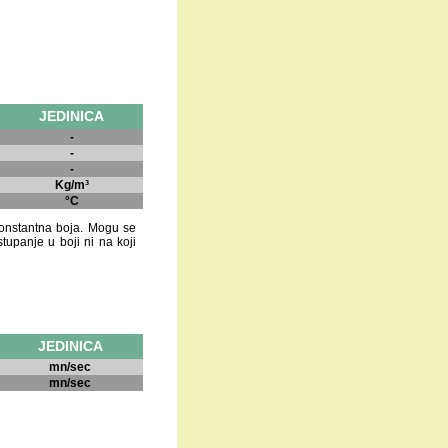
JEDINICA
-
-
-
Kg/m³
°C
 konstantna boja. Mogu se
stupanje u boji ni na koji
JEDINICA
mn/sec
mn/sec