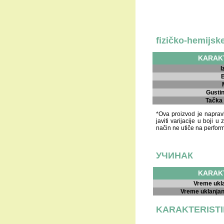
fizičko-hemijske
KARAK
I
Gusti
Tačka
*Ova proizvod je napravl
javiti varijacije u boji 
način ne utiče na perfo
УЧИНАК
KARAK
Vreme ukla
Vreme uklanjan
KARAKTERISTI