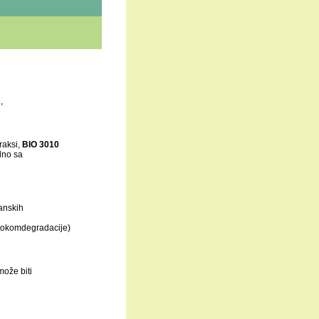
,
praksi,
BIO 3010
lno sa
anskih
tokomdegradacije)
može biti