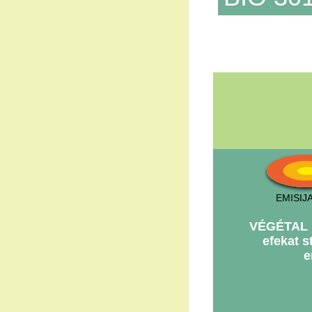
EMISIJ
VÉGÉTAL B
efekat 
e