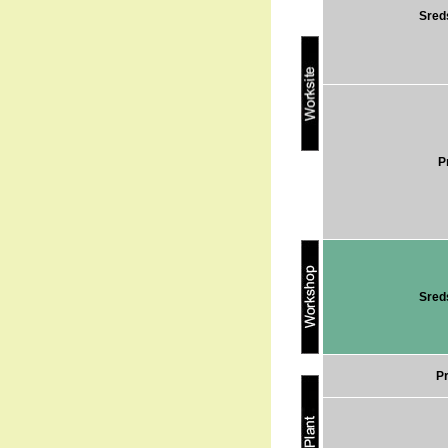
Sred
Pr
Sred
Pr