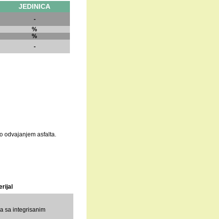
JEDINICA
-
%
%
-
o odvajanjem asfalta.
rijal
ra sa integrisanim