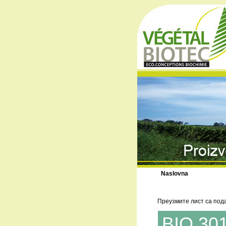
Naslovna
Преузмите лист са под
BIO 30